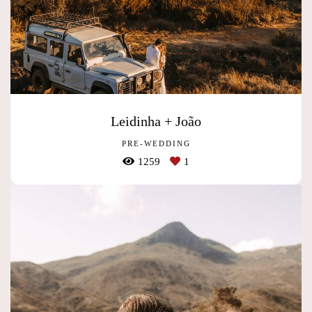
Leidinha + João
PRE-WEDDING
1259
1